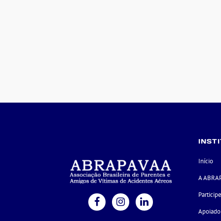
INST
Início
A ABRA
Particip
Apoiado