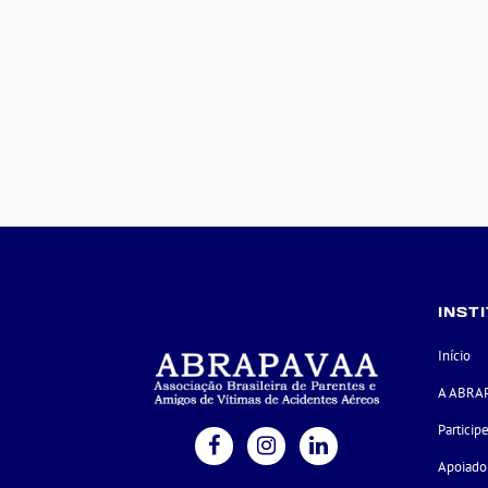
INST
Início
A ABRA
Particip
Apoiado