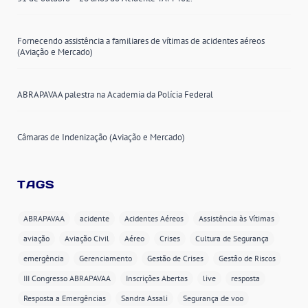
Fornecendo assistência a familiares de vítimas de acidentes aéreos
(Aviação e Mercado)
ABRAPAVAA palestra na Academia da Polícia Federal
Câmaras de Indenização (Aviação e Mercado)
TAGS
ABRAPAVAA
acidente
Acidentes Aéreos
Assistência às Vítimas
aviação
Aviação Civil
Aéreo
Crises
Cultura de Segurança
emergência
Gerenciamento
Gestão de Crises
Gestão de Riscos
III Congresso ABRAPAVAA
Inscrições Abertas
live
resposta
Resposta a Emergências
Sandra Assali
Segurança de voo