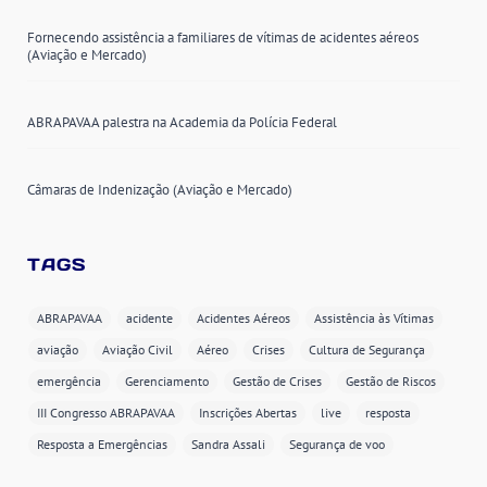
Fornecendo assistência a familiares de vítimas de acidentes aéreos
(Aviação e Mercado)
ABRAPAVAA palestra na Academia da Polícia Federal
Câmaras de Indenização (Aviação e Mercado)
TAGS
ABRAPAVAA
acidente
Acidentes Aéreos
Assistência às Vítimas
aviação
Aviação Civil
Aéreo
Crises
Cultura de Segurança
emergência
Gerenciamento
Gestão de Crises
Gestão de Riscos
III Congresso ABRAPAVAA
Inscrições Abertas
live
resposta
Resposta a Emergências
Sandra Assali
Segurança de voo