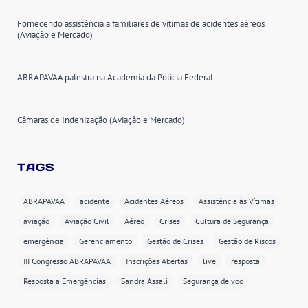
Fornecendo assistência a familiares de vítimas de acidentes aéreos
(Aviação e Mercado)
ABRAPAVAA palestra na Academia da Polícia Federal
Câmaras de Indenização (Aviação e Mercado)
TAGS
ABRAPAVAA
acidente
Acidentes Aéreos
Assistência às Vítimas
aviação
Aviação Civil
Aéreo
Crises
Cultura de Segurança
emergência
Gerenciamento
Gestão de Crises
Gestão de Riscos
III Congresso ABRAPAVAA
Inscrições Abertas
live
resposta
Resposta a Emergências
Sandra Assali
Segurança de voo