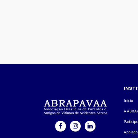
INST
Início
A ABRA
Particip
Apoiado