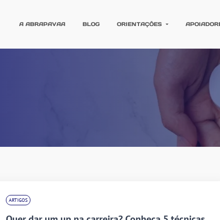
A ABRAPAVAA
BLOG
ORIENTAÇÕES
APOIADOR
ARTIGOS
Quer dar um up na carreira? Conheça 5 técnicas