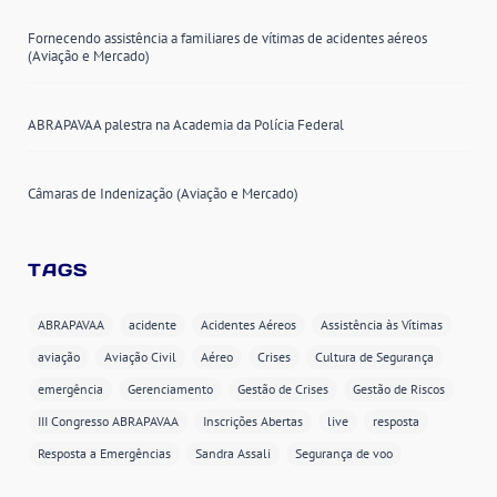
Fornecendo assistência a familiares de vítimas de acidentes aéreos
(Aviação e Mercado)
ABRAPAVAA palestra na Academia da Polícia Federal
Câmaras de Indenização (Aviação e Mercado)
TAGS
ABRAPAVAA
acidente
Acidentes Aéreos
Assistência às Vítimas
aviação
Aviação Civil
Aéreo
Crises
Cultura de Segurança
emergência
Gerenciamento
Gestão de Crises
Gestão de Riscos
III Congresso ABRAPAVAA
Inscrições Abertas
live
resposta
Resposta a Emergências
Sandra Assali
Segurança de voo