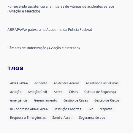
Fornecendo assistência a familiares de vítimas de acidentes aéreos
(Aviação e Mercado)
ABRAPAVAA palestra na Academia da Polícia Federal
Câmaras de Indenização (Aviação e Mercado)
TAGS
ABRAPAVAA
acidente
Acidentes Aéreos
Assistência às Vítimas
aviação
Aviação Civil
Aéreo
Crises
Cultura de Segurança
emergência
Gerenciamento
Gestão de Crises
Gestão de Riscos
III Congresso ABRAPAVAA
Inscrições Abertas
live
resposta
Resposta a Emergências
Sandra Assali
Segurança de voo