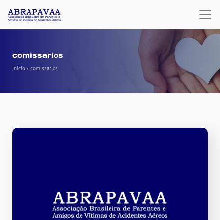
comissarios
Início
»
comissarios