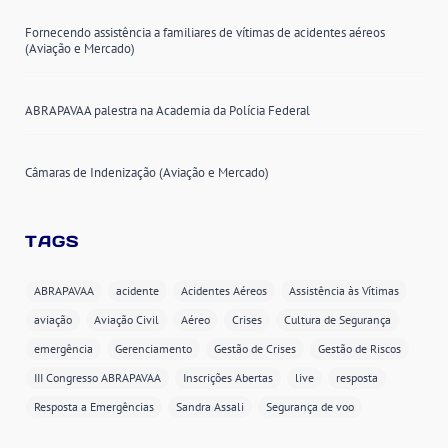
Fornecendo assistência a familiares de vítimas de acidentes aéreos
(Aviação e Mercado)
ABRAPAVAA palestra na Academia da Polícia Federal
Câmaras de Indenização (Aviação e Mercado)
TAGS
ABRAPAVAA
acidente
Acidentes Aéreos
Assistência às Vítimas
aviação
Aviação Civil
Aéreo
Crises
Cultura de Segurança
emergência
Gerenciamento
Gestão de Crises
Gestão de Riscos
III Congresso ABRAPAVAA
Inscrições Abertas
live
resposta
Resposta a Emergências
Sandra Assali
Segurança de voo