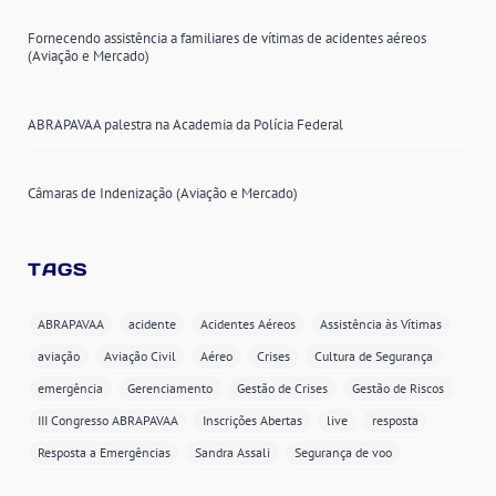
Fornecendo assistência a familiares de vítimas de acidentes aéreos
(Aviação e Mercado)
ABRAPAVAA palestra na Academia da Polícia Federal
Câmaras de Indenização (Aviação e Mercado)
TAGS
ABRAPAVAA
acidente
Acidentes Aéreos
Assistência às Vítimas
aviação
Aviação Civil
Aéreo
Crises
Cultura de Segurança
emergência
Gerenciamento
Gestão de Crises
Gestão de Riscos
III Congresso ABRAPAVAA
Inscrições Abertas
live
resposta
Resposta a Emergências
Sandra Assali
Segurança de voo