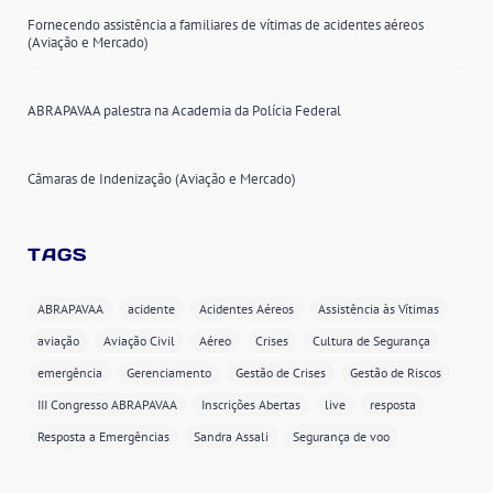
Fornecendo assistência a familiares de vítimas de acidentes aéreos
(Aviação e Mercado)
ABRAPAVAA palestra na Academia da Polícia Federal
Câmaras de Indenização (Aviação e Mercado)
TAGS
ABRAPAVAA
acidente
Acidentes Aéreos
Assistência às Vítimas
aviação
Aviação Civil
Aéreo
Crises
Cultura de Segurança
emergência
Gerenciamento
Gestão de Crises
Gestão de Riscos
III Congresso ABRAPAVAA
Inscrições Abertas
live
resposta
Resposta a Emergências
Sandra Assali
Segurança de voo