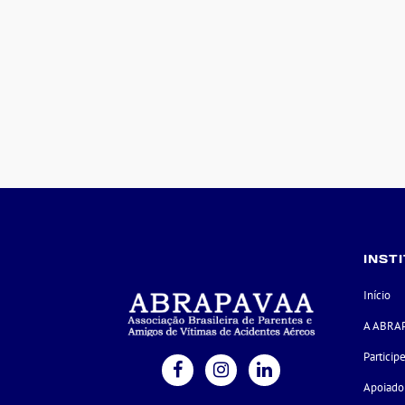
INST
Início
A ABRA
Particip
Apoiado