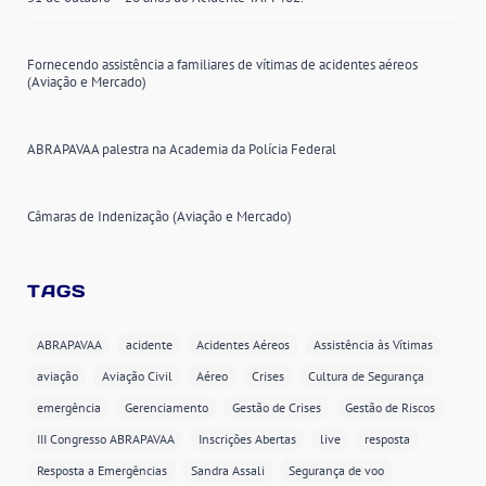
Fornecendo assistência a familiares de vítimas de acidentes aéreos
(Aviação e Mercado)
ABRAPAVAA palestra na Academia da Polícia Federal
Câmaras de Indenização (Aviação e Mercado)
TAGS
ABRAPAVAA
acidente
Acidentes Aéreos
Assistência às Vítimas
aviação
Aviação Civil
Aéreo
Crises
Cultura de Segurança
emergência
Gerenciamento
Gestão de Crises
Gestão de Riscos
III Congresso ABRAPAVAA
Inscrições Abertas
live
resposta
Resposta a Emergências
Sandra Assali
Segurança de voo