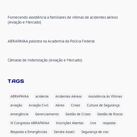
Fornecendo assistência a familiares de vítimas de acidentes aéreos
(Aviação e Mercado)
ABRAPAVAA palestra na Academia da Polícia Federal
Câmaras de Indenização (Aviação e Mercado)
TAGS
ABRAPAVAA
acidente
Acidentes Aéreos
Assistência às Vítimas
aviação
Aviação Civil
Aéreo
Crises
Cultura de Segurança
emergência
Gerenciamento
Gestão de Crises
Gestão de Riscos
III Congresso ABRAPAVAA
Inscrições Abertas
live
resposta
Resposta a Emergências
Sandra Assali
Segurança de voo