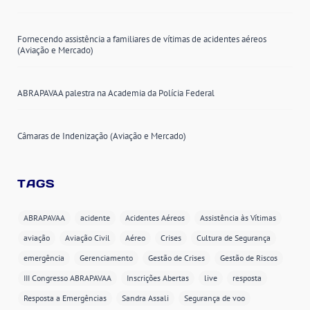
Fornecendo assistência a familiares de vítimas de acidentes aéreos
(Aviação e Mercado)
ABRAPAVAA palestra na Academia da Polícia Federal
Câmaras de Indenização (Aviação e Mercado)
TAGS
ABRAPAVAA
acidente
Acidentes Aéreos
Assistência às Vítimas
aviação
Aviação Civil
Aéreo
Crises
Cultura de Segurança
emergência
Gerenciamento
Gestão de Crises
Gestão de Riscos
III Congresso ABRAPAVAA
Inscrições Abertas
live
resposta
Resposta a Emergências
Sandra Assali
Segurança de voo