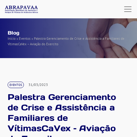
Blog
Início
»
Eventos
»
Palestra Gerenciamento de Crise e Assistência a Familiares de
VítimasCaVex – Aviação do Exercito
31/03/2023
EVENTOS
Palestra Gerenciamento
de Crise e Assistência a
Familiares de
VítimasCaVex – Aviação