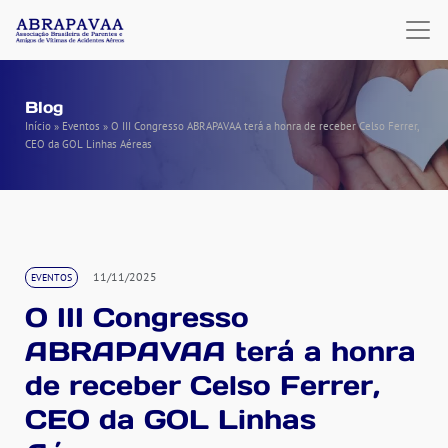
Blog
Início
»
Eventos
»
O III Congresso ABRAPAVAA terá a honra de receber Celso Ferrer,
CEO da GOL Linhas Aéreas
11/11/2025
EVENTOS
O III Congresso
ABRAPAVAA terá a honra
de receber Celso Ferrer,
CEO da GOL Linhas