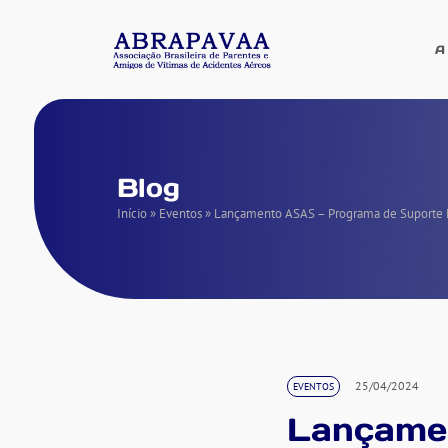
A
Blog
Início
»
Eventos
»
Lançamento ASAS – Programa de Suporte E
25/04/2024
EVENTOS
Lançamen