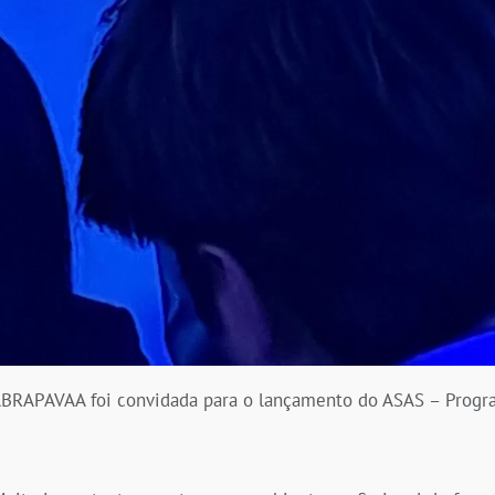
a ABRAPAVAA foi convidada para o lançamento do ASAS – Progr