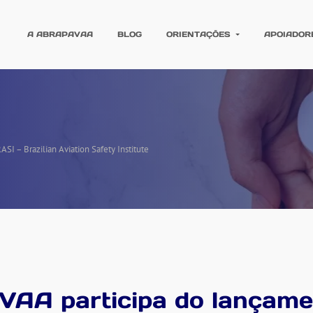
A ABRAPAVAA
BLOG
ORIENTAÇÕES
APOIADOR
I – Brazilian Aviation Safety Institute
A participa do lançame