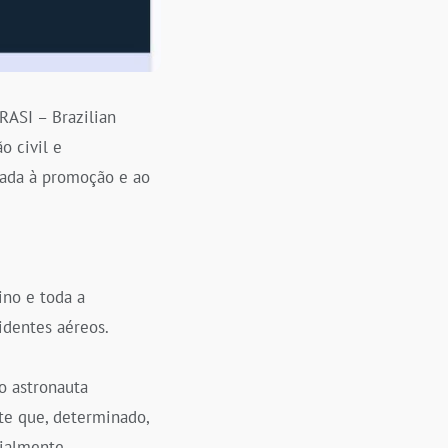
ASI – Brazilian
o civil e
cada à promoção e ao
ino e toda a
identes aéreos.
o astronauta
nte que, determinado,
dialmente