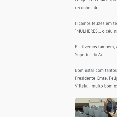
reconhecido.
Ficamos felizes em t
“MULHERES… o céu não
E… tivemos também, a
Superior do Ar
Bom estar com tantos 
Presidente Cmte. Feli
Villela… muito bom e