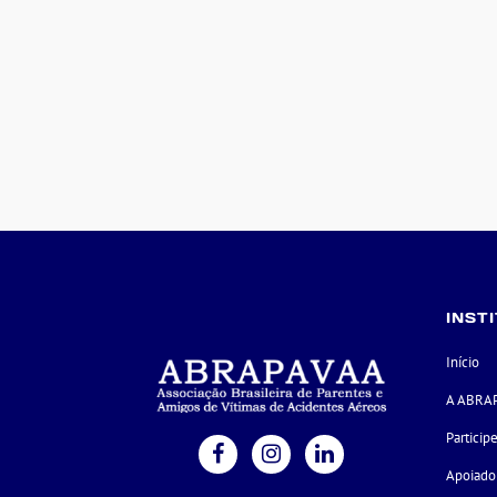
INST
Início
A ABRA
Particip
Apoiado