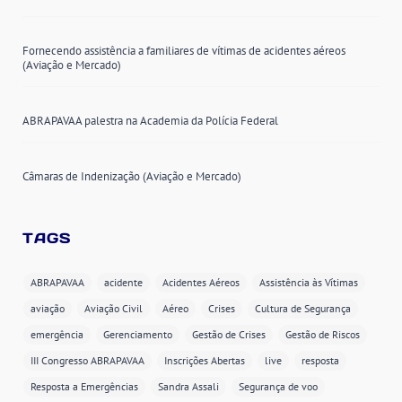
Fornecendo assistência a familiares de vítimas de acidentes aéreos
(Aviação e Mercado)
ABRAPAVAA palestra na Academia da Polícia Federal
Câmaras de Indenização (Aviação e Mercado)
TAGS
ABRAPAVAA
acidente
Acidentes Aéreos
Assistência às Vítimas
aviação
Aviação Civil
Aéreo
Crises
Cultura de Segurança
emergência
Gerenciamento
Gestão de Crises
Gestão de Riscos
III Congresso ABRAPAVAA
Inscrições Abertas
live
resposta
Resposta a Emergências
Sandra Assali
Segurança de voo