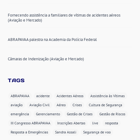
Fornecendo assistência a familiares de vítimas de acidentes aéreos
(Aviação e Mercado)
ABRAPAVAA palestra na Academia da Polícia Federal
Câmaras de Indenização (Aviação e Mercado)
TAGS
ABRAPAVAA
acidente
Acidentes Aéreos
Assistência às Vítimas
aviação
Aviação Civil
Aéreo
Crises
Cultura de Segurança
emergência
Gerenciamento
Gestão de Crises
Gestão de Riscos
III Congresso ABRAPAVAA
Inscrições Abertas
live
resposta
Resposta a Emergências
Sandra Assali
Segurança de voo