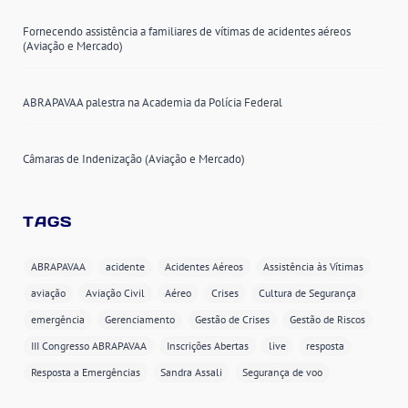
Fornecendo assistência a familiares de vítimas de acidentes aéreos
(Aviação e Mercado)
ABRAPAVAA palestra na Academia da Polícia Federal
Câmaras de Indenização (Aviação e Mercado)
TAGS
ABRAPAVAA
acidente
Acidentes Aéreos
Assistência às Vítimas
aviação
Aviação Civil
Aéreo
Crises
Cultura de Segurança
emergência
Gerenciamento
Gestão de Crises
Gestão de Riscos
III Congresso ABRAPAVAA
Inscrições Abertas
live
resposta
Resposta a Emergências
Sandra Assali
Segurança de voo